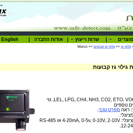
וצרים
|
שרות וייעוץ
|
אודות החברה
|
English
גלאי גז
>>
גלאי גז קבועים
>> Murco
LEL, LPG, CH4, NH3, CO2, ETO, VOC, גזי
ים נוספים
ראה
מפרט טכני
.
ציונלי.
4-20mA, 0-5v, 0-10 או RS-485
12-24