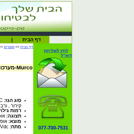
דף הבית
|
מ
דף הבית
>>
מוצרים
>>
לחץ לשליחת
דוא"ל
Murco-מערכות גילוי גז קבועות
סוג הגז:
קירור , ורב
רמות גילוי:
תצוגה:
אופ
מוצא:
אופציונלי: V, 2-10V
מתח:
Vdc.
077-700-7531