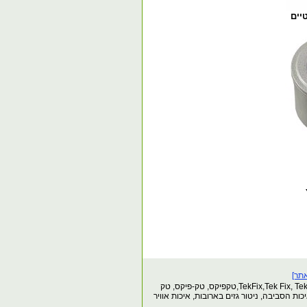
תר]
גלאי גזים,גלאי גז,בטיחות,גלאי נייד,ארגונומיה, כיול, כיול גלאי,בקרת מיזוג אוויר, חסכון באנרגיה, TekFix,Tek Fix, Tek-Fix,טקפיקס, טק-פיקס, טק