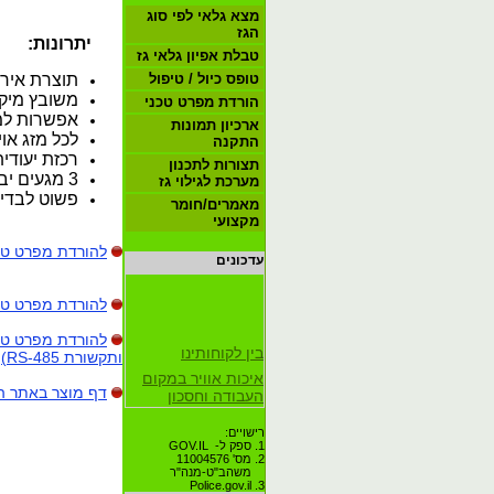
מצא גלאי לפי סוג
הגז
יתרונות:
טבלת אפיון גלאי גז
טופס כיול / טיפול
תוצרת אירל
משובץ מיק
הורדת מפרט טכני
אפשרות למו
ארכיון תמונות
לכל מזג אוי
התקנה
רכזת יעודית לעד 
תצורות לתכנון
3 מגעים יבשים (אופציה).
מערכת לגילוי גז
פשוט לבדיק
מאמרים/חומר
מקצועי
להורדת מפרט טכני סדרת MGD (
עדכונים
להורדת מפרט טכני סדרת MGS (ס
בין לקוחותינו
ותקשורת RS-485)
איכות אוויר במקום
העבודה וחסכון
דף מוצר באתר ה
באנרגיה
רישויים:
מאמרים חדשים
1. ספק ל- GOV.IL
בקטגוריית מאמרים
2. מס' 11004576
משהב"ט-מנה"ר
3. Police.gov.il