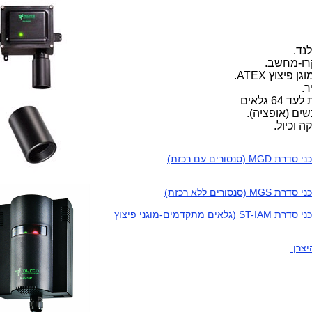
נד.
רו-מחשב.
גן פיצוץ
ATEX
.
ר.
64 גלאים
ה וכיול.
סנסורים עם רכזת)
נסורים ללא רכזת)
להורדת מפרט טכני סדרת ST-IAM (גלאים מתקדמים-מוגני פיצוץ
יצרן