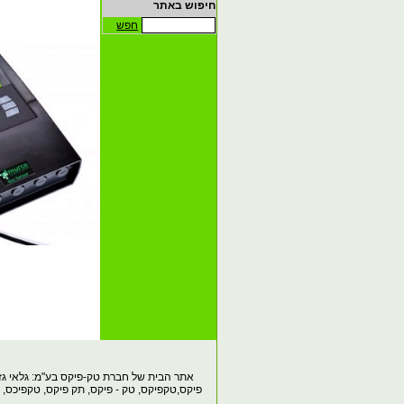
חיפוש באתר
חפש
אתר הבית של חברת טק-פיקס בע"מ:
פיקס,טקפיקס, טק - פיקס, תק פיקס, טקפיכס, gas detection Israel, gas detect, gas detectors, פליטות אבק, פליטות דיזל, זיהום אוויר, איכות הסביבה, ניטור גזים בארובות, איכות אוויר